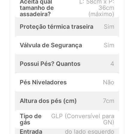
Aceita qual
L: 58cm x P:
tamanho de
36cm
assadeira?
(máximo)
Proteção térmica traseira
Sim
Válvula de Segurança
Sim
Possui Pés? Quantos
4
Pés Niveladores
Não
Altura dos pés (cm)
7cm
Tipo de
GLP (Conversível para
gás
GN)
Entrada
do lado esquerdo