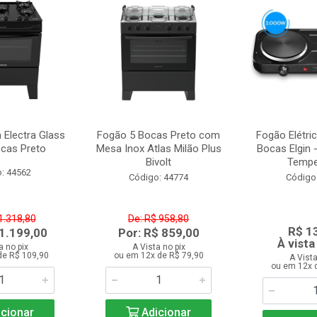
a Electra Glass
Fogão 5 Bocas Preto com
Fogão Elétri
ocas Preto
Mesa Inox Atlas Milão Plus
Bocas Elgin 
Bivolt
Temper
: 44562
Código: 44774
Código
1.318,80
De: R$ 958,80
R$ 1
 1.199,00
Por: R$ 859,00
À vista
a no pix
A Vista no pix
de R$ 109,90
ou em 12x de R$ 79,90
A Vista
ou em 12x 
cionar
Adicionar