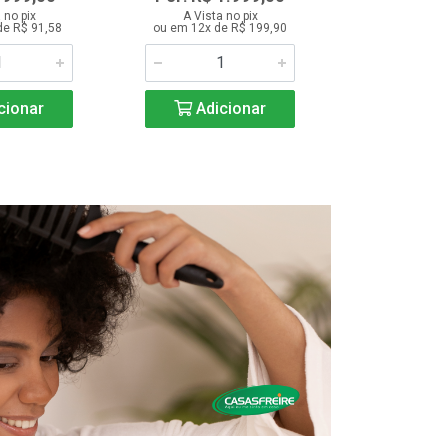
 no pix
A Vista no pix
A Vista 
de R$ 91,58
ou em 12x de R$ 199,90
ou em 12x d
cionar
Adicionar
Adic