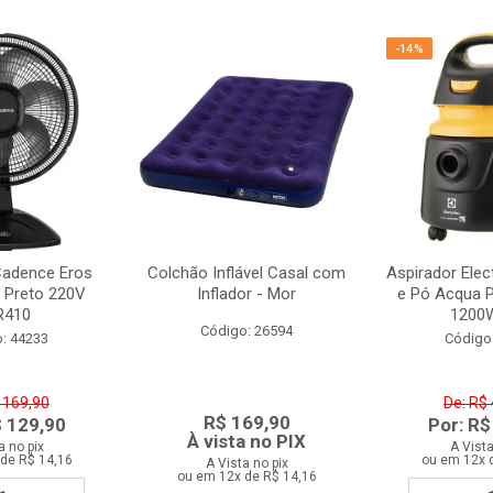
-14%
Cadence Eros
Colchão Inflável Casal com
Aspirador Elec
 Preto 220V
Inflador - Mor
e Pó Acqua 
R410
1200W
Código: 26594
: 44233
Código
 169,90
De: R$
R$ 169,90
$ 129,90
Por: R$
À vista no PIX
a no pix
A Vista
de R$ 14,16
ou em 12x 
A Vista no pix
ou em 12x de R$ 14,16