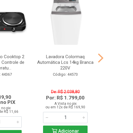
co Cooktop 2
Lavadora Colormaq
Fogão 4 Boca
- Controle de
Automática Lcs 14kg Branca
Mesa Inox Atl
atu...
220V
Bivo
: 44367
Código: 44573
Código:
De: R$ 2.038,80
De: R$ 
39,90
Por: R$ 1.799,00
Por: R$
 no PIX
A Vista no pix
A Vista 
ou em 12x de R$ 169,90
ou em 12x d
 no pix
de R$ 11,66
Adicionar
Adic