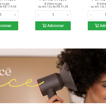
a no pix
A Vista no pix
A Vista
de R$ 119,90
ou em 12x de R$ 91,58
ou em 12x 
cionar
Adicionar
Adi