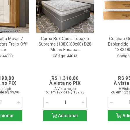
alta Moval 7
Cama Box Casal Topazio
Colchao Qu
tas Freijo Off
Supreme (138X188x60) D28
Esplendido
ite
Molas Ensaca...
138X18
: 44333
Código: 44013
Código
198,80
R$ 1.318,80
R$ 9
a no PIX
À vista no PIX
À vista
a no pix
A Vista no pix
A Vista
de R$ 99,90
ou em 12x de R$ 109,90
ou em 12x 
cionar
Adicionar
Adi