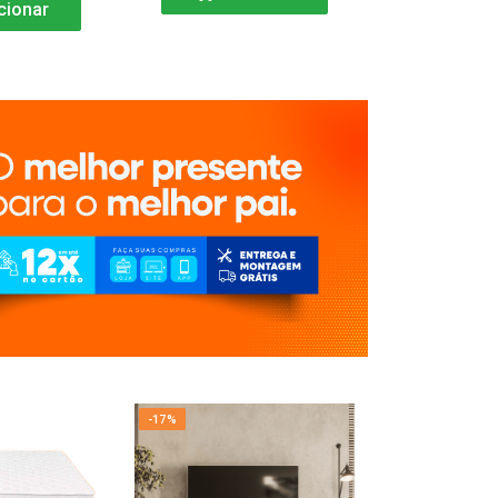
cionar
-17%