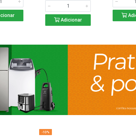
cionar
Adi
Adicionar
-10%