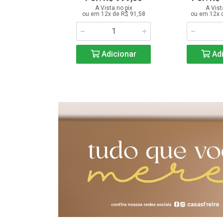
a no PIX
A Vista no pix
A Vist
ou em 12x de R$ 91,58
ou em 12x 
ta no pix
 de R$ 58,25
Adicionar
Adi
icionar