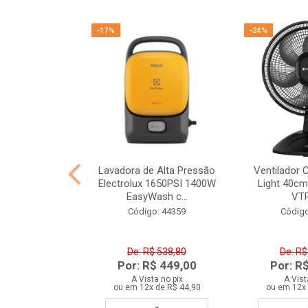
-17%
-24%
Decker VFA1110
Lavadora de Alta Pressão
Ventilador 
o 220V
Electrolux 1650PSI 1400W
Light 40cm
EasyWash c...
VT
o: 43693
Código: 44359
Código
$ 159,90
De: R$ 538,80
De: R$
$ 119,90
Por: R$ 449,00
Por: R
ta no pix
A Vista no pix
A Vist
 de R$ 13,33
ou em 12x de R$ 44,90
ou em 12x 