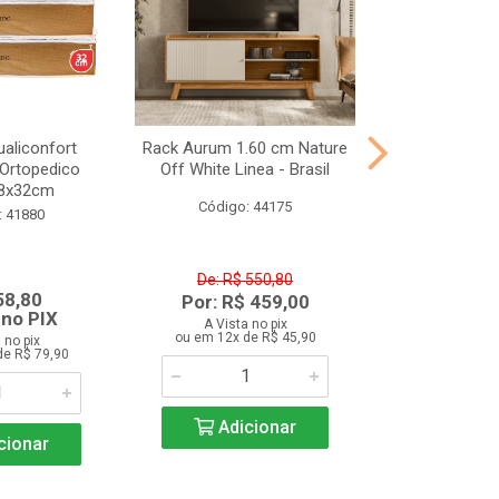
aliconfort
Rack Aurum 1.60 cm Nature
kit Cozinh
 Ortopedico
Off White Linea - Brasil
Tropical 7 Por
8x32cm
Ripado 3
Código: 44175
: 41880
Código:
De: R$ 550,80
58,80
R$ 1.0
Por: R$ 459,00
 no PIX
À vista
A Vista no pix
ou em 12x de R$ 45,90
 no pix
A Vista 
de R$ 79,90
ou em 12x d
Adicionar
cionar
Adic