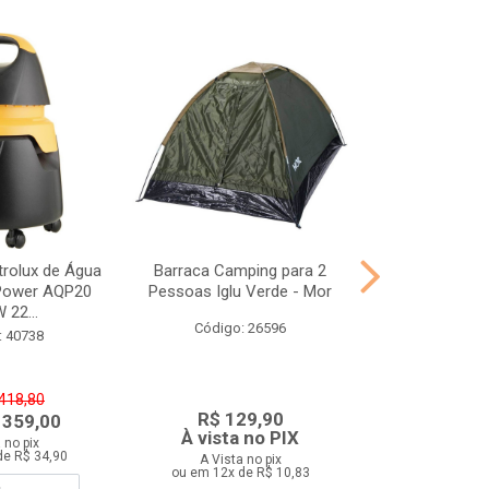
-21%
trolux de Água
Barraca Camping para 2
Escada Alumíni
Power AQP20
Pessoas Iglu Verde - Mor
Mo
 22...
Código: 26596
Código:
: 40738
 418,80
De: R$ 
R$ 129,90
 359,00
Por: R$
À vista no PIX
 no pix
A Vista 
de R$ 34,90
ou em 12x d
A Vista no pix
ou em 12x de R$ 10,83