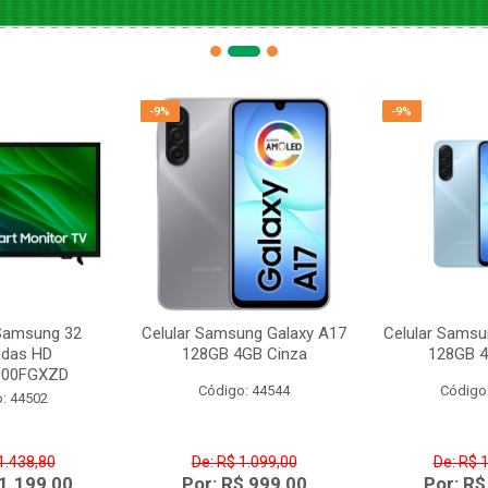
-9%
-9%
 Samsung 32
Celular Samsung Galaxy A17
Celular Samsu
adas HD
128GB 4GB Cinza
128GB 4
000FGXZD
Código: 44544
Código
: 44502
1.438,80
De: R$ 1.099,00
De: R$ 
 1.199,00
Por: R$ 999,00
Por: R$