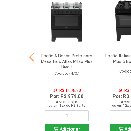
izontal Dupla
Fogão 6 Bocas Preto com
Fogão Itatiai
ega 503 Litros
Mesa Inox Atlas Milão Plus
Plus 5 B
on H...
Bivolt
Código
o: 44128
Código: 44707
 4.318,80
De: R$ 1.078,80
De: R$ 
 3.899,00
Por: R$ 979,00
Por: R$
ta no pix
A Vista no pix
A Vist
de R$ 359,90
ou em 12x de R$ 89,90
ou em 12x 
icionar
Adicionar
Adi