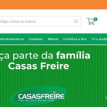
0
letrodomésticos
Celulares
Móveis
Colchões e Box
TV e Áudi