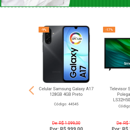
-9%
-17%
ficada Xsound
Celular Samsung Galaxy A17
Televisor
eto 650W RMS
128GB 4GB Preto
Poleg
 - CM-...
LS32H5
Código: 44545
o: 44670
Código
De: R$ 1.099,00
De: R$ 
699,00
Por: R$ 999,00
Por: R$