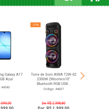
-17%
-17%
ng Galaxy A17
Torre de Som AIWA T2W-02
Televisor Phi
GB Azul
2300W 2Woofers10"
50” P50CRB 4
Bluetooth RGB USB...
Aud
: 44543
Código: 44637
Código:
1.099,00
De: R$ 2.398,80
De: R$ 2
 999,00
Por: R$ 1.999,00
Por: R$ 