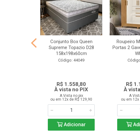
Qualiconfort
Conjunto Box Queen
Roupeiro M
e Canto Bege
Supreme Topazio D28
Portas 2 Gave
158x198x60cm
Wh
o: 43077
Código: 44049
Código
.598,80
R$ 1.558,80
R$ 1.
a no PIX
À vista no PIX
À vist
ta no pix
A Vista no pix
A Vist
de R$ 299,90
ou em 12x de R$ 129,90
ou em 12x 
icionar
Adicionar
Adi