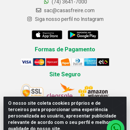
(74) 3641-7000
sac@casasfreire.com
Siga nosso perfil no Instagram
Formas de Pagamento
Site Seguro
O nosso site coleta cookies próprios e de
terceiros para proporcionar uma experiência
personalizada ao usuário, apresentar publicidade
Casas Freire.com Comercial de Eletrodomésticos LTDA
relevante de acordo com o seu perfil e melhorar a
Av. Londrina, 367 - Canivete - Linhares / ES - CEP 29.909-270
qualidade do nosso site.