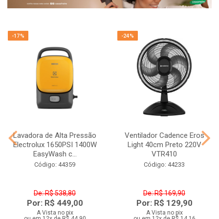
-17%
-24%
Lavadora de Alta Pressão
Ventilador Cadence Eros
Electrolux 1650PSI 1400W
Light 40cm Preto 220V
EasyWash c...
VTR410
Código: 44359
Código: 44233
De: R$ 538,80
De: R$ 169,90
Por: R$ 449,00
Por: R$ 129,90
A Vista no pix
A Vista no pix
ou em 12x de R$ 44,90
ou em 12x de R$ 14,16