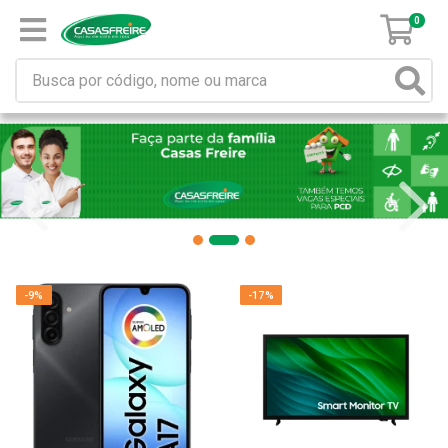
0
-9%
-17%