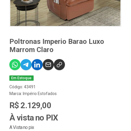
Poltronas Imperio Barao Luxo
Marrom Claro
Em Estoque
Código: 43491
Marca:
Império Estofados
R$ 2.129,00
À vista no PIX
A Vista no pix