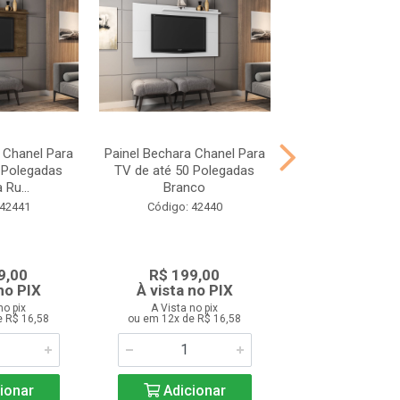
 Chanel Para
Painel Bechara Chanel Para
Mesa de Apoio
 Polegadas
TV de até 50 Polegadas
Brilhante Am
 Ru...
Branco
Código: 42
 42441
Código: 42440
9,00
R$ 199,00
R$ 219,
no PIX
À vista no PIX
À vista no
no pix
A Vista no pix
A Vista no 
e R$ 16,58
ou em 12x de R$ 16,58
ou em 12x de R
ionar
Adicionar
Adicio