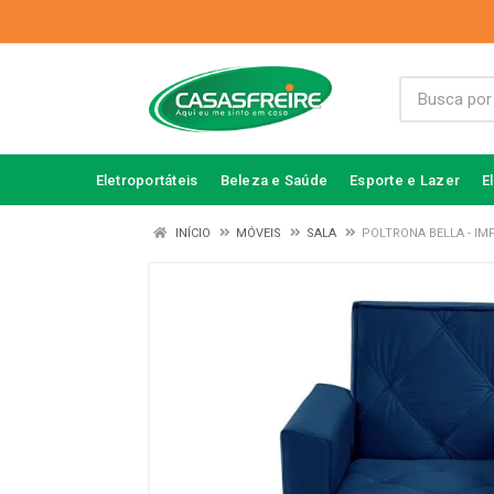
Eletroportáteis
Beleza e Saúde
Esporte e Lazer
E
INÍCIO
MÓVEIS
SALA
POLTRONA BELLA - IM