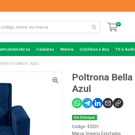
0
letrodomésticos
Celulares
Móveis
Colchões e Box
TV e Áudi
PÉRIO ESTOFADOS - AZUL
Poltrona Bella
Azul
Em Estoque
Código: 43201
Marca:
Império Estofados