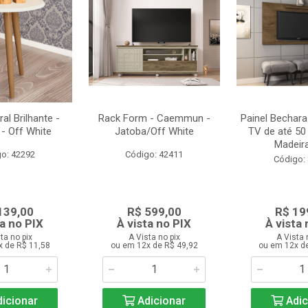
al Brilhante -
Rack Form - Caemmun -
Painel Bechara
- Off White
Jatoba/Off White
TV de até 50
Madeira
o: 42292
Código: 42411
Código:
139,00
R$ 599,00
R$ 19
ta no PIX
À vista no PIX
À vista 
ta no pix
A Vista no pix
A Vista 
x de R$ 11,58
ou em 12x de R$ 49,92
ou em 12x d
icionar
Adicionar
Adic