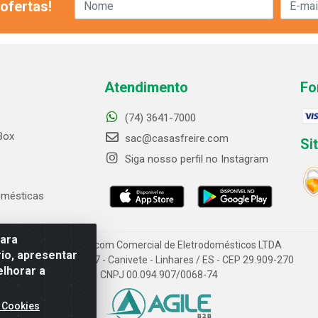
ofertas!
Atendimento
Fo
(74) 3641-7000
Box
sac@casasfreire.com
Si
Siga nosso perfil no Instagram
omésticas
para
Casas Freire.com Comercial de Eletrodomésticos LTDA
io, apresentar
Av. Londrina, 367 - Canivete - Linhares / ES - CEP 29.909-270
elhorar a
CNPJ 00.094.907/0068-74
 Cookies