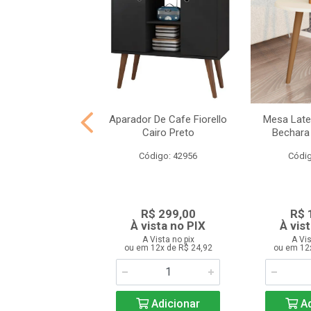
do Qualiconfort
Aparador De Cafe Fiorello
Mesa Later
Bege com Chaise
Cairo Preto
Bechara 
digo: 42628
Código: 42956
Códig
 2.499,00
R$ 299,00
R$ 
ista no PIX
À vista no PIX
À vis
 Vista no pix
A Vista no pix
A Vis
12x de R$ 208,25
ou em 12x de R$ 24,92
ou em 12
Adicionar
Adicionar
Ad