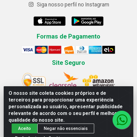
Siga nosso perfil no Instagram
Formas de Pagamento
Site Seguro
O nosso site coleta cookies próprios e de
terceiros para proporcionar uma experiência
personalizada ao usuário, apresentar publicidade
Casas Freire.com Comercial de Eletrodomésticos LTDA
relevante de acordo com o seu perfil e melhorar a
Av. Londrina, 367 - Canivete - Linhares / ES - CEP 29.909-270
qualidade do nosso site.
CNPJ 00.094.907/0068-74
Aceito
Negar não essenciais