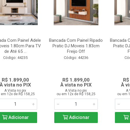
ada Com Painel Adele
Bancada Com Painel Ripado
Bancada C
oveis 1.80cm Para TV
Pratic DJ Moveis 1.83cm
Pratic D
de Até 65 ...
Freijo Off
F
Código: 44235
Código: 44236
Có
R$ 1.899,00
R$ 1.899,00
R$
À vista no PIX
À vista no PIX
À vi
A Vista no pix
A Vista no pix
A 
 em 12x de R$ 158,25
ou em 12x de R$ 158,25
ou em 1
Adicionar
Adicionar