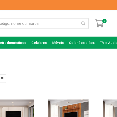
0
letrodomésticos
Celulares
Móveis
Colchões e Box
TV e Áudi