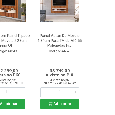
om Painel Ripado
Painel Aston DJ Moveis
J Moveis 2.23cm
1,34cm Para TV de Até 55
reijo Off
Polegadas Fr...
digo: 44249
Código: 44246
 2.299,00
R$ 749,00
sta no PIX
À vista no PIX
Vista no pix
A Vista no pix
2x de R$ 191,58
ou em 12x de R$ 62,42
Adicionar
Adicionar