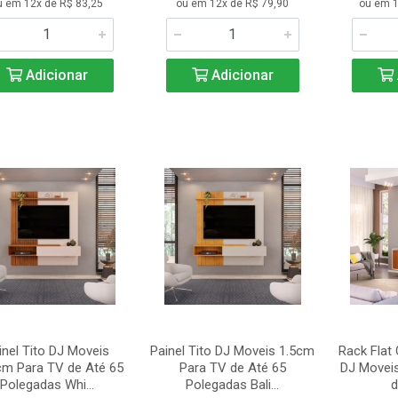
u em 12x de R$ 83,25
ou em 12x de R$ 79,90
ou em 1
Adicionar
Adicionar
inel Tito DJ Moveis
Painel Tito DJ Moveis 1.5cm
Rack Flat
cm Para TV de Até 65
Para TV de Até 65
DJ Movei
Polegadas Whi...
Polegadas Bali...
d