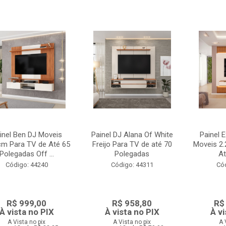
inel Ben DJ Moveis
Painel DJ Alana Of White
Painel E
cm Para TV de Até 65
Freijo Para TV de até 70
Moveis 2
Polegadas Off ...
Polegadas
At
Código: 44240
Código: 44311
Có
R$ 999,00
R$ 958,80
R$
À vista no PIX
À vista no PIX
À vi
A Vista no pix
A Vista no pix
A 