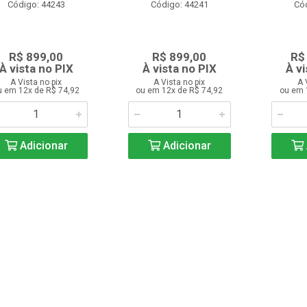
Código: 44243
Código: 44241
Có
R$ 899,00
R$ 899,00
R$
À vista no PIX
À vista no PIX
À vi
A Vista no pix
A Vista no pix
A 
u em 12x de R$ 74,92
ou em 12x de R$ 74,92
ou em 
Adicionar
Adicionar