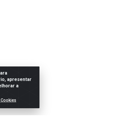
para
io, apresentar
elhorar a
 Cookies