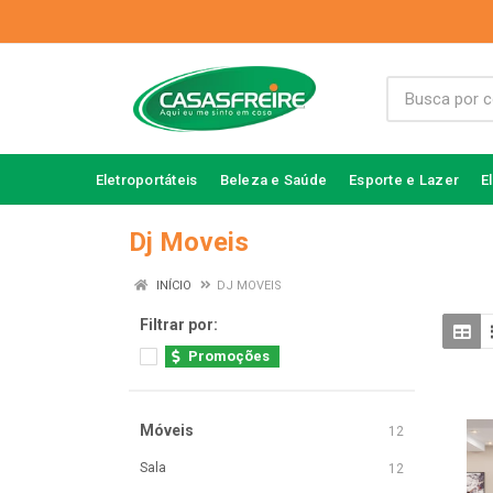
Eletroportáteis
Beleza e Saúde
Esporte e Lazer
E
Dj Moveis
INÍCIO
DJ MOVEIS
Filtrar por:
Promoções
Móveis
12
Sala
12