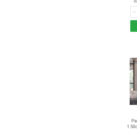
o
Pa
1.50