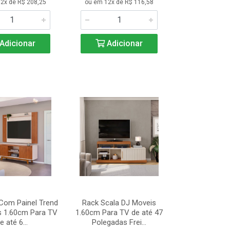
2x de R$ 208,25
ou em 12x de R$ 116,58
Adicionar
Adicionar
 Com Painel Trend
Rack Scala DJ Moveis
s 1.60cm Para TV
1.60cm Para TV de até 47
e até 6...
Polegadas Frei...