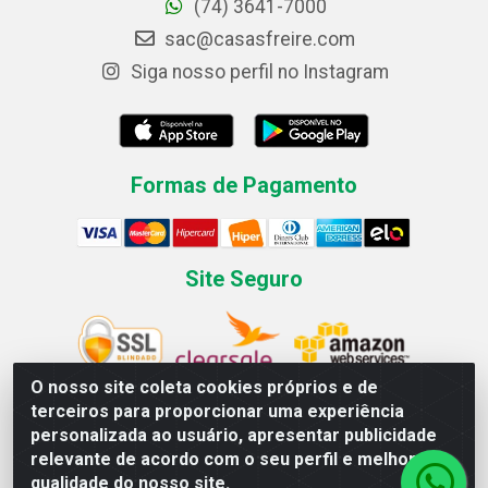
(74) 3641-7000
sac@casasfreire.com
Siga nosso perfil no Instagram
Formas de Pagamento
Site Seguro
O nosso site coleta cookies próprios e de
terceiros para proporcionar uma experiência
personalizada ao usuário, apresentar publicidade
Casas Freire.com Comercial de Eletrodomésticos LTDA
relevante de acordo com o seu perfil e melhorar a
Av. Londrina, 367 - Canivete - Linhares / ES - CEP 29.909-270
qualidade do nosso site.