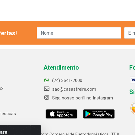
ertas!
Atendimento
F
(74) 3641-7000
ox
sac@casasfreire.com
S
Siga nosso perfil no Instagram
mésticas
para
Casas Freire.com Comercial de Eletrodomésticos LTDA