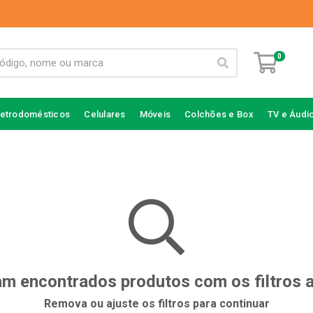
0
letrodomésticos
Celulares
Móveis
Colchões e Box
TV e Áudi
m encontrados produtos com os filtros 
Remova ou ajuste os filtros para continuar