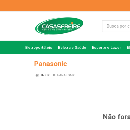
Eletroportáteis
Beleza e Saúde
Esporte e Lazer
E
Panasonic
INÍCIO
PANASONIC
Não fora