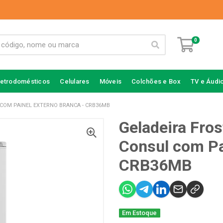
0
letrodomésticos
Celulares
Móveis
Colchões e Box
TV e Áudi
 COM PAINEL EXTERNO BRANCA - CRB36MB
Geladeira Fros
Consul com Pa
CRB36MB
Em Estoque