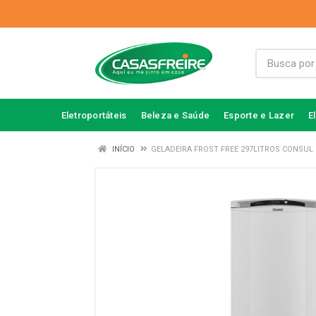
Eletroportáteis
Beleza e Saúde
Esporte e Lazer
E
INÍCIO
GELADEIRA FROST FREE 297LITROS CONSUL