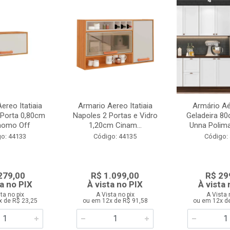
ereo Itatiaia
Armario Aereo Itatiaia
Armário Aé
 Porta 0,80cm
Napoles 2 Portas e Vidro
Geladeira 80
momo Off
1,20cm Cinam...
Unna Polima
o: 44133
Código: 44135
Código:
279,00
R$ 1.099,00
R$ 29
ta no PIX
À vista no PIX
À vista 
ta no pix
A Vista no pix
A Vista 
x de R$ 23,25
ou em 12x de R$ 91,58
ou em 12x d