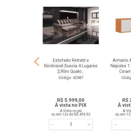
Elétrica Bene Casa
Estofado Retratil e
Armario A
itros 220V Inox
Reclinavel Suecia 4 Lugares
Napoles 1
2,90m Qualic...
Cina
digo: 44170
Código: 42987
Códig
R$ 65,90
R$ 5.999,00
R$ 
ista no PIX
À vista no PIX
À vis
 Vista no pix
A Vista no pix
A Vis
 12x de R$ 5,49
ou em 12x de R$ 499,92
ou em 12