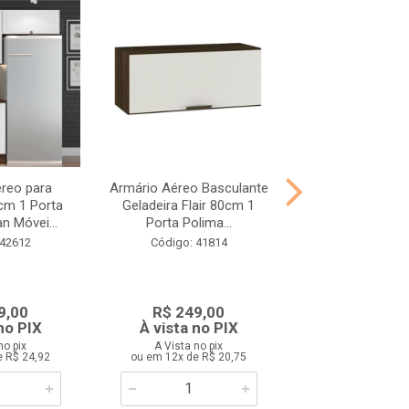
reo para
Armário Aéreo Basculante
Mesa Lateral B
cm 1 Porta
Geladeira Flair 80cm 1
Amarelo Móveis
n Móvei...
Porta Polima...
Código: 42
 42612
Código: 41814
9,00
R$ 249,00
R$ 139,
no PIX
À vista no PIX
À vista no
no pix
A Vista no pix
A Vista no 
e R$ 24,92
ou em 12x de R$ 20,75
ou em 12x de R