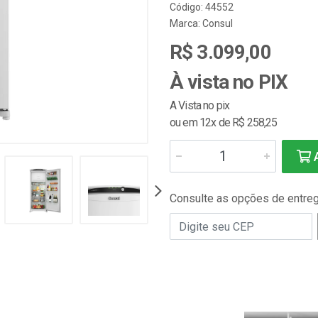
Código: 44552
Marca:
Consul
R$ 3.099,00
À vista no PIX
A Vista no pix
ou em 12x de R$ 258,25
A
Consulte as opções de entre