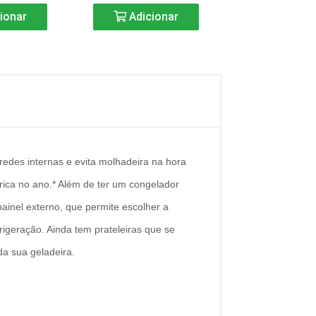
ionar
Adicionar
Adicio
edes internas e evita molhadeira na hora
trica no ano.* Além de ter um congelador
inel externo, que permite escolher a
rigeração. Ainda tem prateleiras que se
da sua geladeira.