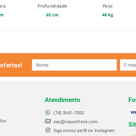
ura
Profundidade
Peso
cm
65 cm
48 kg
ofertas!
Atendimento
Fo
(74) 3641-7000
Box
sac@casasfreire.com
Si
Siga nosso perfil no Instagram