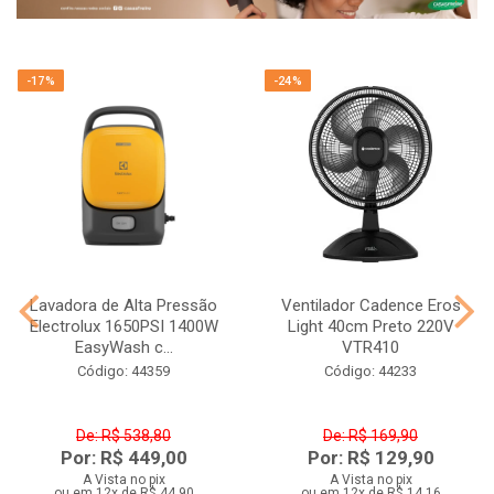
-17%
-24%
Lavadora de Alta Pressão
Ventilador Cadence Eros
Electrolux 1650PSI 1400W
Light 40cm Preto 220V
EasyWash c...
VTR410
Código: 44359
Código: 44233
De: R$ 538,80
De: R$ 169,90
Por: R$ 449,00
Por: R$ 129,90
A Vista no pix
A Vista no pix
ou em 12x de R$ 44,90
ou em 12x de R$ 14,16