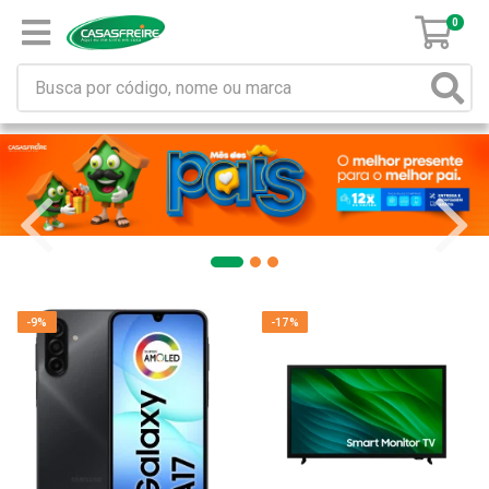
0
-9%
-17%