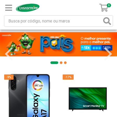
0
-9%
-17%