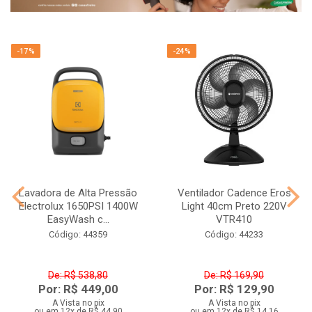
-17%
-24%
Lavadora de Alta Pressão
Ventilador Cadence Eros
Electrolux 1650PSI 1400W
Light 40cm Preto 220V
EasyWash c...
VTR410
Código: 44359
Código: 44233
De: R$ 538,80
De: R$ 169,90
Por: R$ 449,00
Por: R$ 129,90
A Vista no pix
A Vista no pix
ou em 12x de R$ 44,90
ou em 12x de R$ 14,16