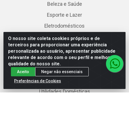
Beleza e Saúde
Esporte e Lazer
Eletrodomésticos
Celulares
O nosso site coleta cookies próprios e de
terceiros para proporcionar uma experiência
Móveis
personalizada ao usuário, apresentar publicidade
relevante de acordo com o seu perfil e melhorar a
Colchões e Box
qualidade do nosso site.
TV e Áudio
Aceito
Negar não essenciais
Informática
Preferências de Cookies
Utilidades Domésticas
Atendimento
(74) 3641-7000