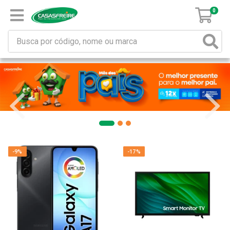
0
-9%
-17%