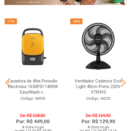
-17%
-24%
Lavadora de Alta Pressão
Ventilador Cadence Eros
Electrolux 1650PSI 1400W
Light 40cm Preto 220V
EasyWash c...
VTR410
Código: 44359
Código: 44233
De: R$ 538,80
De: R$ 169,90
Por: R$ 449,00
Por: R$ 129,90
A Vista no pix
A Vista no pix
ou em 12x de R$ 44,90
ou em 12x de R$ 14,16