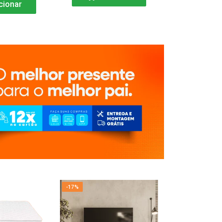
cionar
-17%