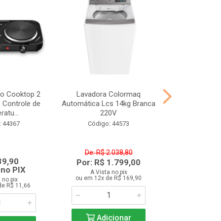
co Cooktop 2
Lavadora Colormaq
Fogão 4 Boca
- Controle de
Automática Lcs 14kg Branca
Mesa Inox Atl
atu...
220V
Bivo
: 44367
Código: 44573
Código:
De: R$ 2.038,80
De: R$ 
39,90
Por: R$ 1.799,00
Por: R$
 no PIX
A Vista no pix
A Vista 
ou em 12x de R$ 169,90
ou em 12x d
 no pix
de R$ 11,66
Adicionar
Adic