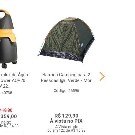
-21%
trolux de Água
Barraca Camping para 2
Escada Alumíni
Power AQP20
Pessoas Iglu Verde - Mor
Mo
 22...
Código: 26596
Código:
: 40738
 418,80
De: R$ 
R$ 129,90
 359,00
Por: R$
À vista no PIX
 no pix
A Vista 
de R$ 34,90
ou em 12x d
A Vista no pix
ou em 12x de R$ 10,83