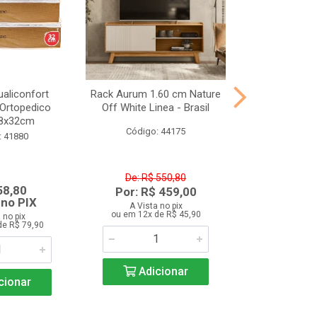
aliconfort
Rack Aurum 1.60 cm Nature
kit Cozinh
 Ortopedico
Off White Linea - Brasil
Tropical 7 Por
8x32cm
Ripado 3
Código: 44175
: 41880
Código:
De: R$ 550,80
58,80
R$ 1.0
Por: R$ 459,00
 no PIX
À vista
A Vista no pix
ou em 12x de R$ 45,90
 no pix
A Vista 
de R$ 79,90
ou em 12x d
Adicionar
cionar
Adic