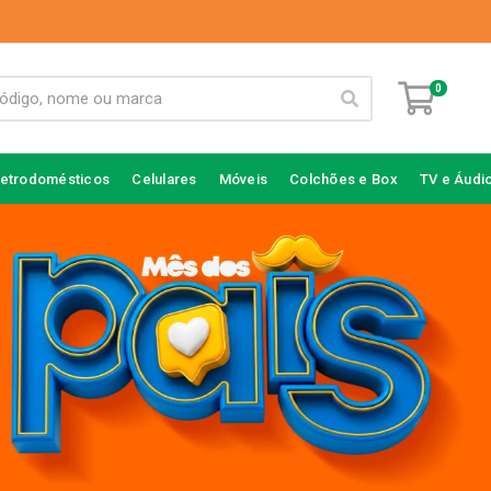
0
letrodomésticos
Celulares
Móveis
Colchões e Box
TV e Áudi