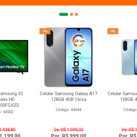
-9%
-9%
 Samsung 32
Celular Samsung Galaxy A17
Celular Samsu
adas HD
128GB 4GB Cinza
128GB 4
000FGXZD
Código: 44544
Código
: 44502
1.438,80
De: R$ 1.099,00
De: R$ 
 1.199,00
Por: R$ 999,00
Por: R$