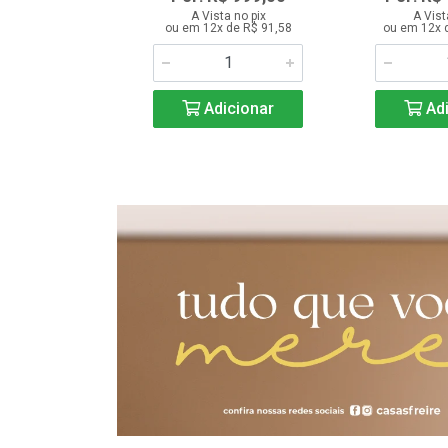
a no PIX
A Vista no pix
A Vist
ou em 12x de R$ 91,58
ou em 12x 
ta no pix
 de R$ 58,25
Adicionar
Adi
icionar