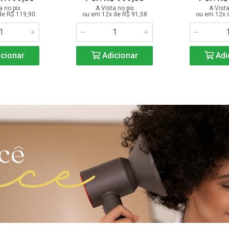
a no pix
A Vista no pix
A Vista
de R$ 119,90
ou em 12x de R$ 91,58
ou em 12x 
cionar
Adicionar
Adi