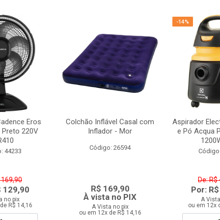
-14%
Cadence Eros
Colchão Inflável Casal com
Aspirador Elec
 Preto 220V
Inflador - Mor
e Pó Acqua 
R410
1200W
Código: 26594
: 44233
Código
 169,90
De: R$
R$ 169,90
$ 129,90
Por: R$
À vista no PIX
a no pix
A Vista
de R$ 14,16
ou em 12x 
A Vista no pix
ou em 12x de R$ 14,16