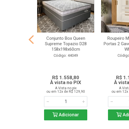
Qualiconfort
Conjunto Box Queen
Roupeiro M
e Canto Bege
Supreme Topazio D28
Portas 2 Gave
158x198x60cm
Wh
o: 43077
Código: 44049
Código
.598,80
R$ 1.558,80
R$ 1.
a no PIX
À vista no PIX
À vist
ta no pix
A Vista no pix
A Vist
de R$ 299,90
ou em 12x de R$ 129,90
ou em 12x 
icionar
Adicionar
Adi