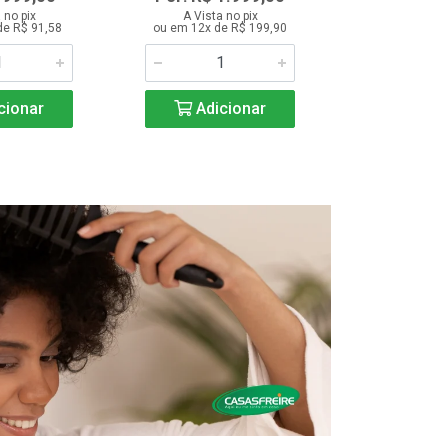
 no pix
A Vista no pix
A Vista 
de R$ 91,58
ou em 12x de R$ 199,90
ou em 12x d
cionar
Adicionar
Adic