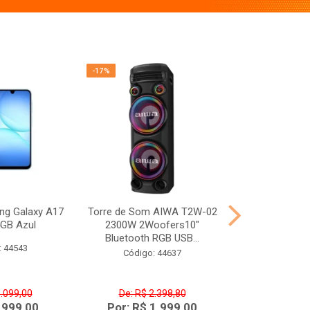
-17%
-17%
ng Galaxy A17
Torre de Som AIWA T2W-02
Televisor Phi
GB Azul
2300W 2Woofers10"
50” P50CRB 4
Bluetooth RGB USB...
Aud
: 44543
Código: 44637
Código:
1.099,00
De: R$ 2.398,80
De: R$ 2
 999,00
Por: R$ 1.999,00
Por: R$ 