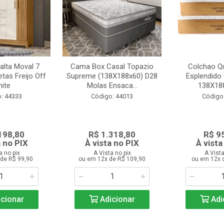
alta Moval 7
Cama Box Casal Topazio
Colchao Qu
tas Freijo Off
Supreme (138X188x60) D28
Esplendido
ite
Molas Ensaca...
138X18
: 44333
Código: 44013
Código
198,80
R$ 1.318,80
R$ 9
a no PIX
À vista no PIX
À vista
a no pix
A Vista no pix
A Vista
de R$ 99,90
ou em 12x de R$ 109,90
ou em 12x 
cionar
Adicionar
Adi