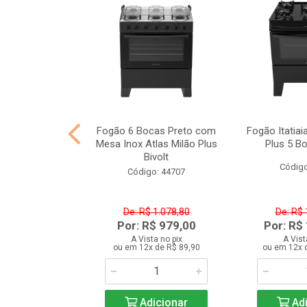
izontal Dupla
Fogão 6 Bocas Preto com
Fogão Itatiai
ega 503 Litros
Mesa Inox Atlas Milão Plus
Plus 5 B
on H...
Bivolt
Código
o: 44128
Código: 44707
 4.318,80
De: R$ 1.078,80
De: R$ 
 3.899,00
Por: R$ 979,00
Por: R$
ta no pix
A Vista no pix
A Vist
de R$ 359,90
ou em 12x de R$ 89,90
ou em 12x 
icionar
Adicionar
Adi