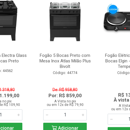
a Electra Glass
Fogão 5 Bocas Preto com
Fogão Elétri
ocas Preto
Mesa Inox Atlas Milão Plus
Bocas Elgin 
Bivolt
Temper
: 44562
Código: 44774
Código
1.318,80
De: R$ 958,80
R$ 1
 1.199,00
Por: R$ 859,00
À vista
a no pix
A Vista no pix
de R$ 109,90
ou em 12x de R$ 79,90
A Vista
ou em 12x 
cionar
Adicionar