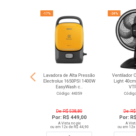
-17%
-24%
Decker VFA1110
Lavadora de Alta Pressão
Ventilador 
o 220V
Electrolux 1650PSI 1400W
Light 40cm
EasyWash c...
VT
o: 43693
Código: 44359
Código
$ 159,90
De: R$ 538,80
De: R$
$ 119,90
Por: R$ 449,00
Por: R
ta no pix
A Vista no pix
A Vist
 de R$ 13,33
ou em 12x de R$ 44,90
ou em 12x 