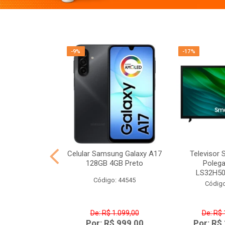
-9%
-17%
ficada Xsound
Celular Samsung Galaxy A17
Televisor
eto 650W RMS
128GB 4GB Preto
Poleg
 - CM-...
LS32H5
Código: 44545
o: 44670
Código
De: R$ 1.099,00
De: R$ 
699,00
Por: R$ 999,00
Por: R$