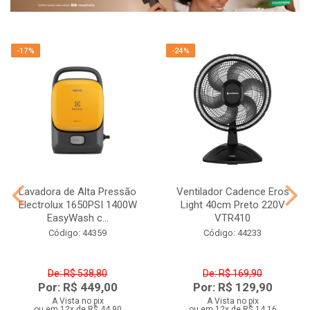
-17%
-24%
Lavadora de Alta Pressão
Ventilador Cadence Eros
Electrolux 1650PSI 1400W
Light 40cm Preto 220V
EasyWash c...
VTR410
Código: 44359
Código: 44233
De: R$ 538,80
De: R$ 169,90
Por: R$ 449,00
Por: R$ 129,90
A Vista no pix
A Vista no pix
ou em 12x de R$ 44,90
ou em 12x de R$ 14,16