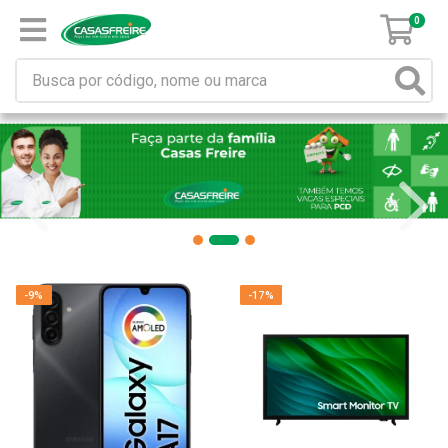
0
-9%
-17%