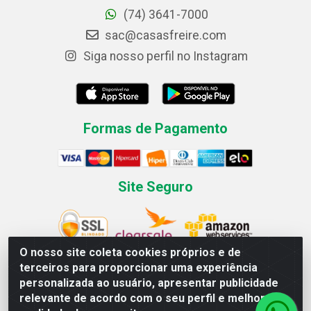
(74) 3641-7000
sac@casasfreire.com
Siga nosso perfil no Instagram
Formas de Pagamento
Site Seguro
O nosso site coleta cookies próprios e de
terceiros para proporcionar uma experiência
personalizada ao usuário, apresentar publicidade
Casas Freire.com Comercial de Eletrodomésticos LTDA
relevante de acordo com o seu perfil e melhorar a
Av. Londrina, 367 - Canivete - Linhares / ES - CEP