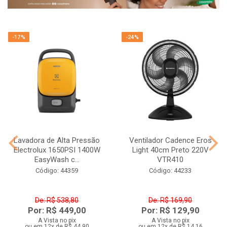
-17%
-24%
Lavadora de Alta Pressão
Ventilador Cadence Eros
Electrolux 1650PSI 1400W
Light 40cm Preto 220V
EasyWash c...
VTR410
Código: 44359
Código: 44233
De: R$ 538,80
De: R$ 169,90
Por: R$ 449,00
Por: R$ 129,90
A Vista no pix
A Vista no pix
ou em 12x de R$ 44,90
ou em 12x de R$ 14,16