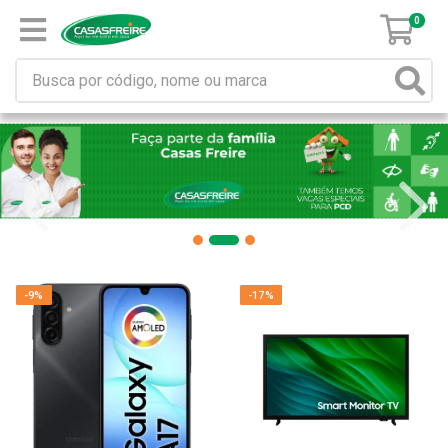
0
-9%
-17%