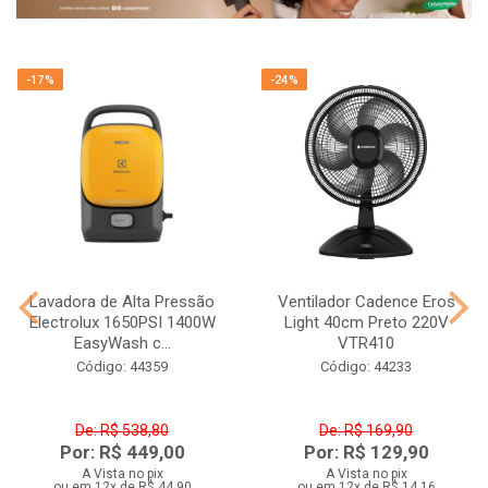
-17%
-24%
Lavadora de Alta Pressão
Ventilador Cadence Eros
Electrolux 1650PSI 1400W
Light 40cm Preto 220V
EasyWash c...
VTR410
Código: 44359
Código: 44233
De: R$ 538,80
De: R$ 169,90
Por: R$ 449,00
Por: R$ 129,90
A Vista no pix
A Vista no pix
ou em 12x de R$ 44,90
ou em 12x de R$ 14,16