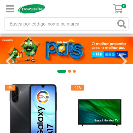
0
-9%
-17%