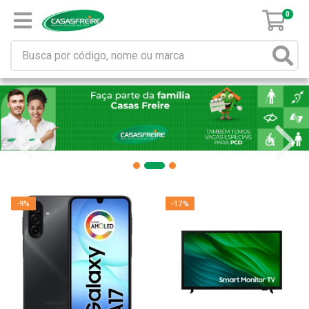
0
-9%
-17%