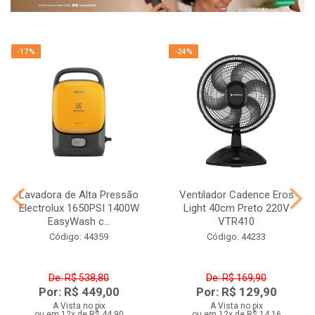
-17%
-24%
Lavadora de Alta Pressão
Ventilador Cadence Eros
Electrolux 1650PSI 1400W
Light 40cm Preto 220V
EasyWash c...
VTR410
Código: 44359
Código: 44233
De: R$ 538,80
De: R$ 169,90
Por: R$ 449,00
Por: R$ 129,90
A Vista no pix
A Vista no pix
ou em 12x de R$ 44,90
ou em 12x de R$ 14,16