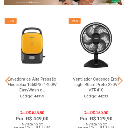
-17%
-24%
Lavadora de Alta Pressão
Ventilador Cadence Eros
Electrolux 1650PSI 1400W
Light 40cm Preto 220V
EasyWash c...
VTR410
Código: 44359
Código: 44233
De: R$ 538,80
De: R$ 169,90
Por: R$ 449,00
Por: R$ 129,90
A Vista no pix
A Vista no pix
ou em 12x de R$ 44,90
ou em 12x de R$ 14,16