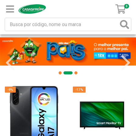
0
-9%
-17%