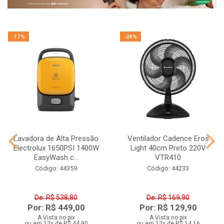
-17%
-24%
Lavadora de Alta Pressão
Ventilador Cadence Eros
Electrolux 1650PSI 1400W
Light 40cm Preto 220V
EasyWash c...
VTR410
Código: 44359
Código: 44233
De: R$ 538,80
De: R$ 169,90
Por: R$ 449,00
Por: R$ 129,90
A Vista no pix
A Vista no pix
ou em 12x de R$ 44,90
ou em 12x de R$ 14,16