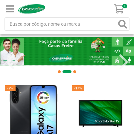
0
-9%
-17%