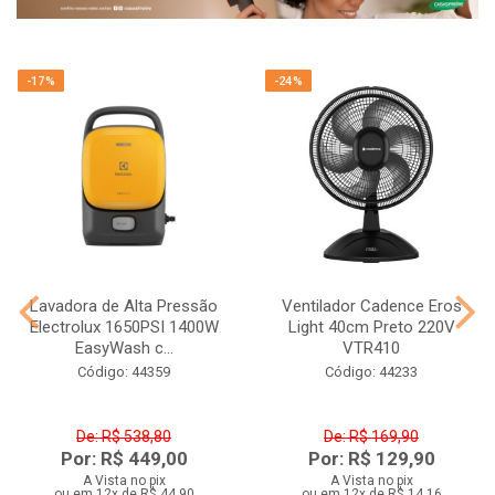
-17%
-24%
Lavadora de Alta Pressão
Ventilador Cadence Eros
Electrolux 1650PSI 1400W
Light 40cm Preto 220V
EasyWash c...
VTR410
Código: 44359
Código: 44233
De: R$ 538,80
De: R$ 169,90
Por: R$ 449,00
Por: R$ 129,90
A Vista no pix
A Vista no pix
ou em 12x de R$ 44,90
ou em 12x de R$ 14,16